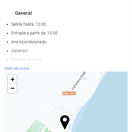
General
Salida hasta: 12:00
Entrada a partir de: 15:00
Aire Acondicionado
Ascensor
Frente a la playa
Solo para adultos
Más servicios
Adaptado para personas con movilidad reducida
+
Habitaciones No fumadores
−
Hotel no fumadores
Zona de fumadores
No admite mascotas
Bienestar