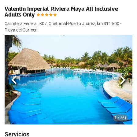
Valentin Imperial Riviera Maya All Inclusive
Adults Only
Carretera Federal, 307, Chetumal-Puerto Juarez, km 311 500 -
Playa del Carmen
Anterior
Sigui
1
/ 261
Servicios