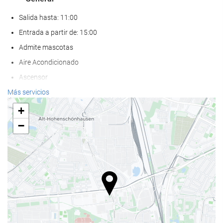
Salida hasta: 11:00
Entrada a partir de: 15:00
Admite mascotas
Aire Acondicionado
Ascensor
Adaptado para personas con movilidad reducida
Más servicios
Habitaciones No fumadores
+
Zona de fumadores
−
Servicios de recepción
Guardaequipaje
Caja fuerte
Cambio de divisa
Información turística