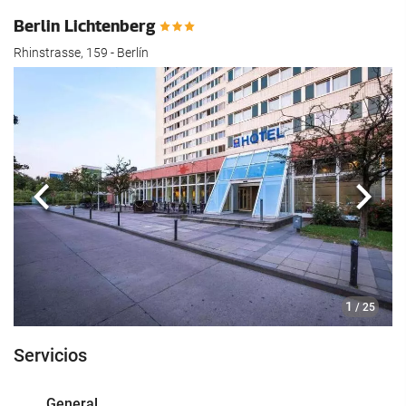
Berlin Lichtenberg
Rhinstrasse, 159 - Berlín
Anterior
Sigui
1
/ 25
Servicios
General